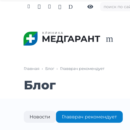

D



m
Главная
›
Блог
›
Главврач рекомендует
Блог
Новости
Главврач рекомендует