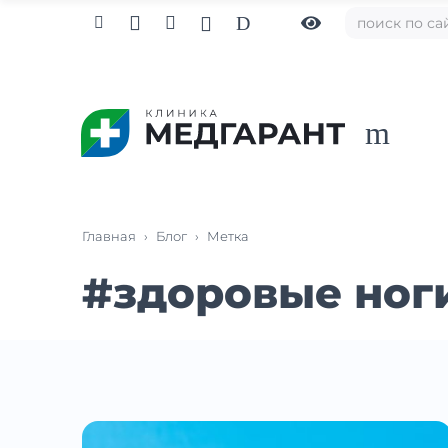

D



m
Главная
›
Блог
›
Метка
#
здоровые ног