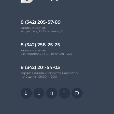
8 (342) 205-57-89
запись к врачам
«в центре» / П. Осипенко, 51
8 (342) 258-25-25
запись к врачам
«на садовом» / Пушкарская, 136А
8 (342) 201-54-03
горячая линия «Психиатр-нарколог»
по будням 09:00 – 19:00


D

