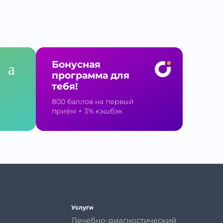
Бонусная
программа для
тебя!
800 баллов на первый
приём
+ 3% кэшбэк
Услуги
Лечебно-диагностический