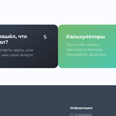
нашёл, что
Калькуляторы
ал?
Посчитай онлайн
некоторые важные
ответы здесь, или
показатели здоровья
й нам свой вопрос
Информация
О клинике