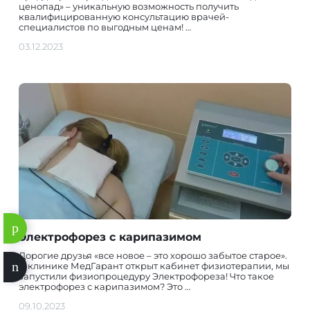
ценопад» – уникальную возможность получить
квалифицированную консультацию врачей-
специалистов по выгодным ценам! …
03.12.2023
Электрофорез с карипазимом
Дорогие друзья «все новое – это хорошо забытое старое».
В клинике МедГарант открыт кабинет физиотерапии, мы
запустили физиопроцедуру Электрофореза! Что такое
электрофорез с карипазимом? Это …
09.10.2023