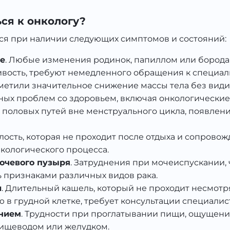
ься к онкологу?
ся при наличии следующих симптомов и состояний:
е
. Любые изменения родинок, папиллом или бородав
вость, требуют немедленного обращения к специали
аметили значительное снижение массы тела без види
зных проблем со здоровьем, включая онкологические
 половых путей вне менструального цикла, появлени
талость, которая не проходит после отдыха и сопров
нкологического процесса.
очевого пузыря
. Затруднения при мочеиспускании, 
 признаками различных видов рака.
и
. Длительный кашель, который не проходит несмотр
 грудной клетке, требует консультации специалист
нием
. Трудности при проглатывании пищи, ощущение
пищеводом или желудком.