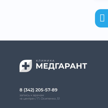

8 (342) 205-57-89
запись к врачам
«в центре» / П. Осипенко, 51