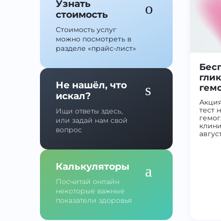
Узнать
стоимость
Стоимость услуг
можно посмотреть в
разделе
«прайс-лист»
Бесп
гли
Не нашёл, что
гемо
искал?
Акция
тест 
Ищи ответы здесь,
гемог
или задай нам свой
клини
вопрос
авгус
Калькуляторы
Посчитай онлайн
некоторые важные
показатели здоровья