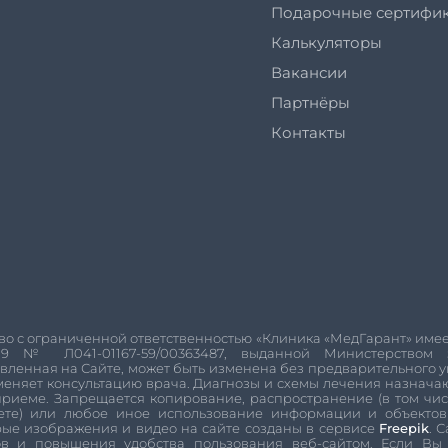
Подарочные сертифи
Калькуляторы
Вакансии
Партнёры
Контакты
о с ограниченной ответственностью «Клиника «МедГарант» имее
19
№
Л041-01167-59/00363487
, выданной Министерством 
вленная на Сайте, может быть изменена без предварительного
меняет консультацию врача. Диагнозы и схемы лечения назнач
риеме. Запрещается копирование, распространение (в том чис
ете) или любое иное использование информации и объектов 
ые изображения и видео на сайте созданы в сервисе
Freepik
. 
ов и повышения удобства пользования веб-сайтом. Если Вы