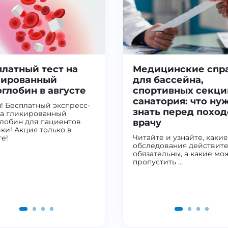
латный тест на
Медицинские спр
кированный
для бассейна,
глобин в августе
спортивных секци
санатория: что ну
! Бесплатный экспресс-
знать перед поход
на гликированный
лобин для пациентов
врачу
ки! Акция только в
Читайте и узнайте, какие
те!
обследования действит
обязательны, а какие мо
пропустить …