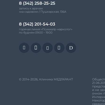
8 (342) 258-25-25
запись к врачам
«на садовом» / Пушкарская, 136А
8 (342) 201-54-03
горячая линия «Психиатр-нарколог»
по будням 09:00 – 19:00


D


© 2014-2026, Клиника МЕДГАРАНТ
Обществ
21.06.20
предста
и не за
очном п
Интерн
Некотор
сервис