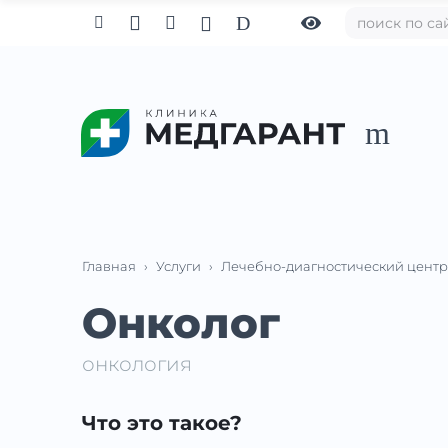

D



m
Главная
›
Услуги
›
Лечебно-диагностический центр
Онколог
онкология
Что это такое?