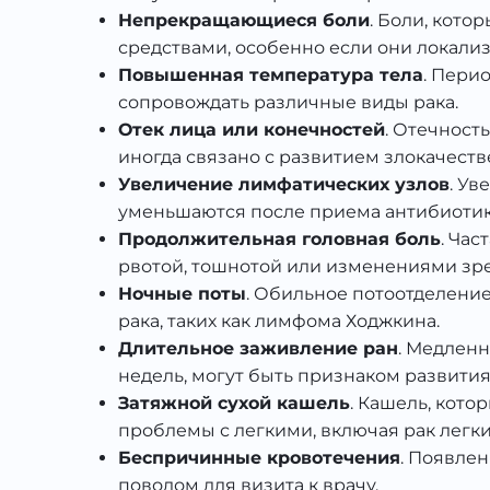
Непрекращающиеся боли
. Боли, кот
средствами, особенно если они локализ
Повышенная температура тела
. Пери
сопровождать различные виды рака.
Отек лица или конечностей
. Отечност
иногда связано с развитием злокачеств
Увеличение лимфатических узлов
. У
уменьшаются после приема антибиотико
Продолжительная головная боль
. Ча
рвотой, тошнотой или изменениями зре
Ночные поты
. Обильное потоотделени
рака, таких как лимфома Ходжкина.
Длительное заживление ран
. Медленн
недель, могут быть признаком развития
Затяжной сухой кашель
. Кашель, кото
проблемы с легкими, включая рак легки
Беспричинные кровотечения
. Появлен
поводом для визита к врачу.