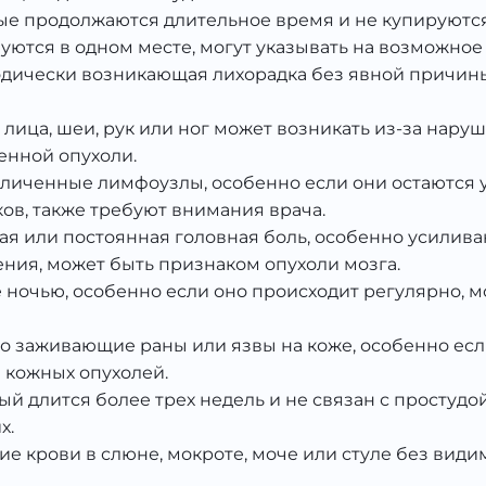
орые продолжаются длительное время и не купиру
уются в одном месте, могут указывать на возможное
одически возникающая лихорадка без явной причины
ь лица, шеи, рук или ног может возникать из-за нар
енной опухоли.
величенные лимфоузлы, особенно если они остаются
в, также требуют внимания врача.
стая или постоянная головная боль, особенно усил
ния, может быть признаком опухоли мозга.
е ночью, особенно если оно происходит регулярно, 
о заживающие раны или язвы на коже, особенно есл
 кожных опухолей.
рый длится более трех недель и не связан с простудо
х.
ие крови в слюне, мокроте, моче или стуле без вид