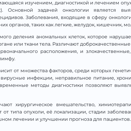
мающаяся изучением, диагностикой и лечением опу
к). Основной задачей онкологии является вы
цидивов. Заболевания, входящие в сферу онкологи
их органов, таких как легкие, желудок, кишечник, м
мого деления аномальных клеток, которое наруша
гане или ткани тела. Различают доброкачественные
рвоначального расположения, и злокачественные,
лимфу.
исит от множества факторов, среди которых генет
, вирусные инфекции, неправильное питание, хрон
временные методы диагностики позволяют выявлят
чают хирургическое вмешательство, химиотерап
 от типа опухоли, её локализации, стадии заболев
шном лечении и улучшении прогноза для пациентов.