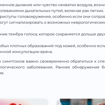
дненное дыхание или чувство нехватки воздуха, во
олеваниями дыхательных путей, включая рак легких.
приступы головокружения, особенно если они сопро
гут сигнализировать о возможных неврологических
ение тембра голоса, которое сохраняется дольше дву
юбых плотных образований под кожей, особенно есл
нной консультации врача.
 симптомов важно своевременно обратиться к спе
логического заболевания. Раннее обнаружение 
е.