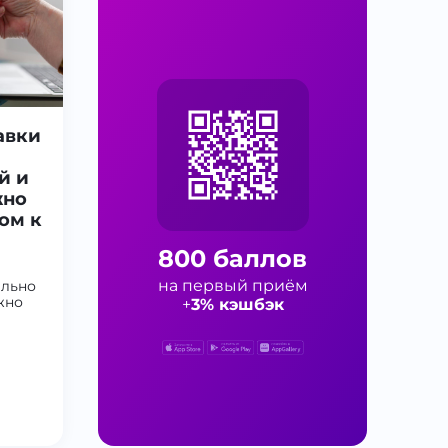
авки
й и
жно
ом к
800 баллов
на первый приём
ельно
жно
+
3% кэшбэк