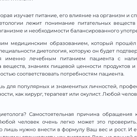
оторая изучает питание, его влияние на организм и
етологии лежит понимание питательных веществ —
организме и необходимости балансированного употр
им медицинским образованием, который прошёл 
ециальности диетология, которую он будет подтве
я именно лечебным питанием пациента с нали
 веществ, знаниях пищевой ценности продуктов и 
остью соответствовать потребностям пациента.
шь для популярных и знаменитых личностей, професс
ности, как хирург, терапевт или окулист. Любой чело
иетолога? Самостоятельная причина обращения к
юбой человек очень легко может это проверить.
го лишь нужно внести в формулу Ваш вес и рост. И 