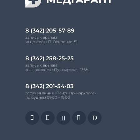
8 (342) 205-57-89
запись к врачам
«в центре» / П. Осипенко, 51
8 (342) 258-25-25
запись к врачам
«на садовом» / Пушкарская, 136А
8 (342) 201-54-03
горячая линия «Психиатр-нарколог»
по будням 09:00 – 19:00


D

