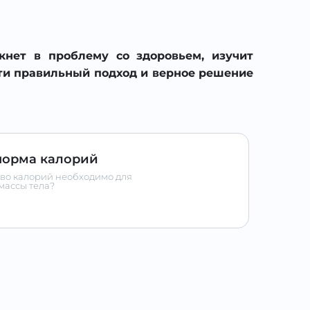
нет в проблему со здоровьем, изучит
ти правильный подход и верное решение
норма калорий
тво калорий необходимо для
массы тела?