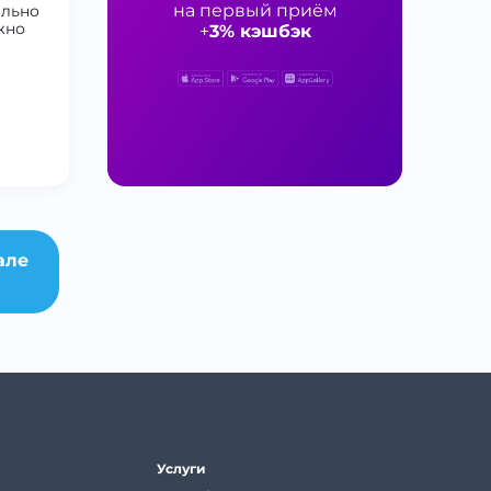
на первый приём
ельно
жно
+
3% кэшбэк
але
Услуги