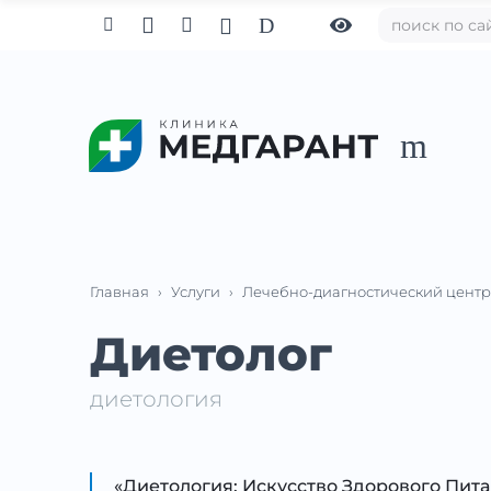

D



m
Главная
›
Услуги
›
Лечебно-диагностический центр
Диетолог
диетология
«Диетология: Искусство Здорового Пит