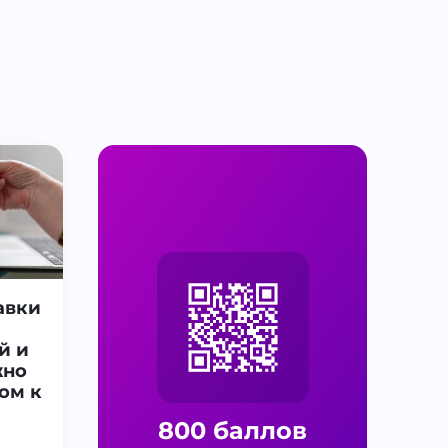
авки
й и
жно
ом к
800 баллов