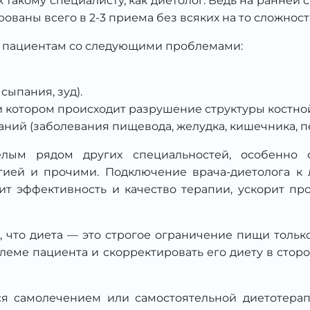
 такому специалисту, как диетолог. Ведь на ранней 
ваны всего в 2-3 приема без всяких на то сложност
мо пациентам со следующими проблемами:
ыпания, зуд).
и котором происходит разрушение структуры костной
ий (заболевания пищевода, желудка, кишечника, п
лым рядом других специальностей, особенно с 
огией и прочими. Подключение врача-диетолога к
т эффективность и качество терапии, ускорит пр
 что диета — это строгое ограничение пищи только
леме пациента и скорректировать его диету в стор
ся самолечением или самостоятельной диетотерап