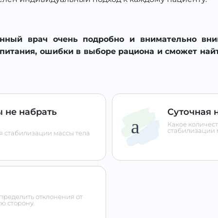
ный врач очень подробно и внимательно вник
 питания, ошибки в выборе рациона и сможет най
ы не набрать
Суточная 
Какое количес
стабилизации 
я стабилизации массы тела
пределить отклонения от
ую сторону