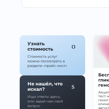
Узнать
стоимость
Стоимость услуг
можно посмотреть в
разделе
«прайс-лист»
Бесп
гли
Не нашёл, что
гемо
искал?
Акция
тест 
Ищи ответы здесь,
гемог
или задай нам свой
клини
вопрос
авгус