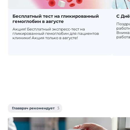
Бесплатный тест на гликированный
С Дн
гемоглобин в августе
Поздр
работн
Акция! Бесплатный экспресс-тест на
Вниман
гликированный гемоглобин для пациентов
работа
клиники! Акция только в августе!
Главврач рекомендует