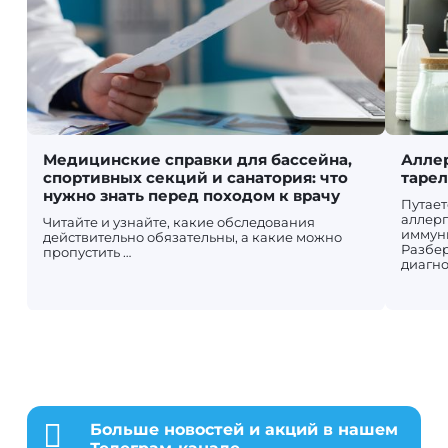
Медицинские справки для бассейна,
Аллер
спортивных секций и санатория: что
таре
нужно знать перед походом к врачу
Путает
аллерг
Читайте и узнайте, какие обследования
иммун
действительно обязательны, а какие можно
Разбер
пропустить …
диагно

Больше новостей и акций в нашем