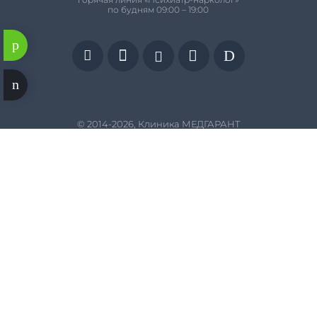
по будням 09:00 – 19:00


D


© 2014-2026, Клиника МЕДГАРАНТ
Общество с ограниченной ответственностью «Клиника
«МедГарант» имеет лицензию на право осуществления
деятельности от
21.06.2019
№
Л041-01167-59/00363487
,
выданной Министерством здравоохранения Пермского
края. Информация, представленная на Сайте, может быть
изменена без предварительного уведомления, является
информационным материалом и не заменяет
консультацию врача. Диагнозы и схемы лечения
назначаются только квалифицированными
специалистами на очном приеме. Запрещается
копирование, распространение (в том числе путем
копирования на другие сайты и ресурсы в Интернете)
или любое иное использование информации и объектов
без предварительного согласия правообладателя.
Некоторые изображения и видео на сайте созданы в
сервисе
Freepik
. Сайт использует
куки-файлы
с целью
персонализации сервисов и повышения удобства