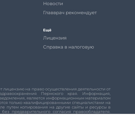
Новости
Главврач рекомендует
Ещё
Лицензия
Справка в налоговую
т лицензию на право осуществления деятельности от
здравоохранения Пермского края. Информация,
 уведомления, является информационным материалом
аются только квалифицированными специалистами на
ле путем копирования на другие сайты и ресурсы в
без предварительного согласия правообладателя.
Сайт использует
куки-файлы
с целью персонализации
 не хотите, чтобы Ваши
пользовательские данные
аузере. Оставаясь на сайте, вы подтверждаете своё
иальности.