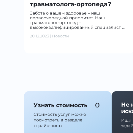
травматолога-ортопеда?
Забота о вашем здоровье – наш
первоочередной приоритет. Наш
травматолог-ортопед –
высококвалифицированный специалист …
20.12.2023
|
Новости
Не 
Узнать стоимость
иск
Стоимость услуг можно
посмотреть в разделе
Ищи 
«прайс-лист»
зада