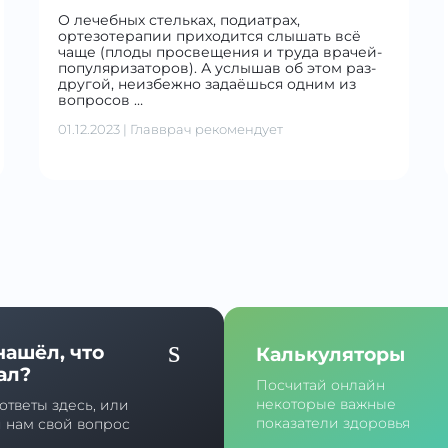
О лечебных стельках, подиатрах,
ортезотерапии приходится слышать всё
чаще (плоды просвещения и труда врачей-
популяризаторов). А услышав об этом раз-
другой, неизбежно задаёшься одним из
вопросов …
01.12.2023
|
Главврач рекомендует
нашёл, что
Калькуляторы
ал?
Посчитай онлайн
некоторые важные
ответы здесь, или
показатели здоровья
й нам свой вопрос