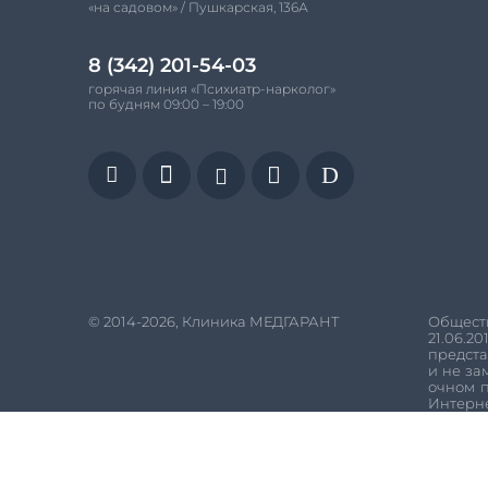
«на садовом» / Пушкарская, 136А
8 (342) 201-54-03
горячая линия «Психиатр-нарколог»
по будням 09:00 – 19:00


D


© 2014-2026, Клиника МЕДГАРАНТ
Обществ
21.06.20
предста
и не за
очном п
Интерн
Некотор
сервис
обрабат
согласи