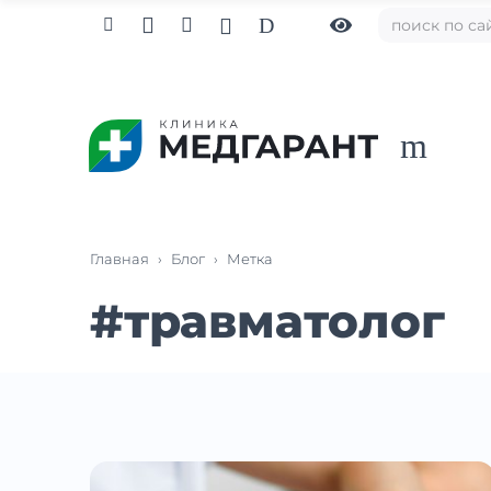

D



m
Главная
›
Блог
›
Метка
#
травматолог