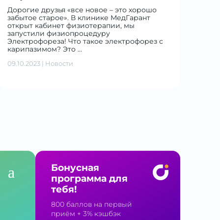
Дорогие друзья «все новое – это хорошо
забытое старое». В клинике МедГарант
открыт кабинет физиотерапии, мы
запустили физиопроцедуру
Электрофореза! Что такое электрофорез с
карипазимом? Это …
09.10.2023
|
Новости
Бонусная
программа для
тебя!
800 баллов на первый
приём
+ 3% кэшбэк