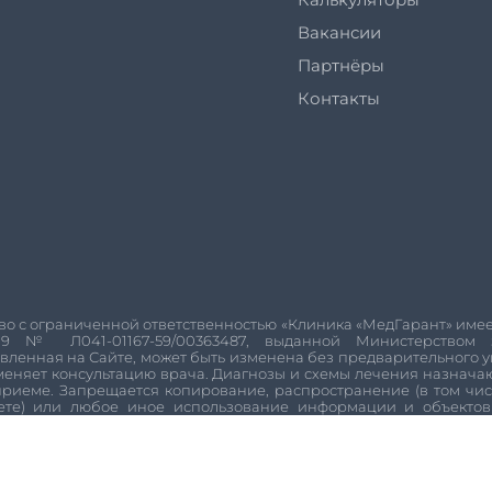
Вакансии
Партнёры
Контакты
о с ограниченной ответственностью «Клиника «МедГарант» имее
19
№
Л041-01167-59/00363487
, выданной Министерством 
вленная на Сайте, может быть изменена без предварительного
меняет консультацию врача. Диагнозы и схемы лечения назнач
риеме. Запрещается копирование, распространение (в том чис
ете) или любое иное использование информации и объектов 
ые изображения и видео на сайте созданы в сервисе
Freepik
. 
ов и повышения удобства пользования веб-сайтом. Если Вы
ывались, пожалуйста, ограничьте их использование в своём бр
е с использованием куки-файлов (cookie) и политикой конфиденц