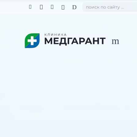

D



m