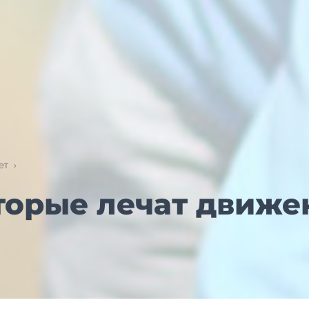
ет
›
торые лечат движ