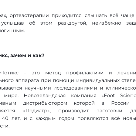
рах, ортезотерапии приходится слышать всё чащ
А услышав об этом раз-другой, неизбежно за
логичным.
кс, зачем и как?
мТотикс – это метод профилактики и лечен
ьного аппарата при помощи индивидуальных стеле
азывается научными исследованиями и клиническ
 мире. Новозеландская компания «Foot Scien
склюзивным дистрибьютором которой в России
ляется «Подиатр», производит заготовки д
 40 лет, и с каждым годом появляются всё нов
сти.