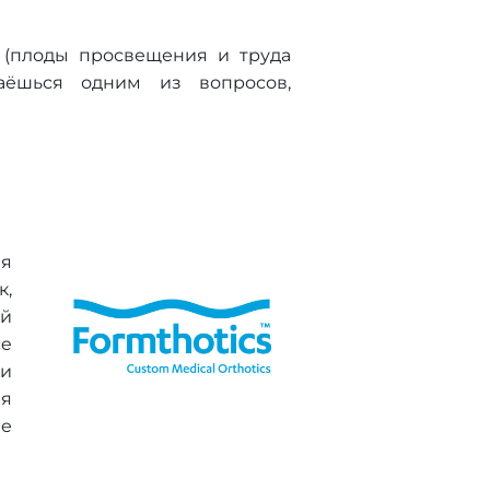
е (плоды просвещения и труда
даёшься одним из вопросов,
ия
к,
ой
ce
 и
ля
ые