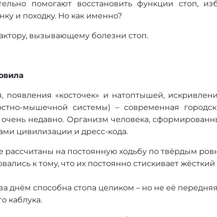
ельно помогают восстановить функции стоп, изб
ку и походку. Но как именно?
актору, вызывающему болезни стоп.
товила
я, появления «косточек» и натоптышей, искривлени
стно-мышечной системы) – современная городск
, очень недавно. Организм человека, сформированн
ами цивилизации и дресс-кода.
 рассчитаны на постоянную ходьбу по твёрдым ров
вались к тому, что их постоянно стискивает жёсткий
за днём способна стопа целиком – но не её передняя
о каблука.