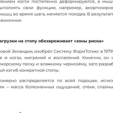
лением кости постепенно деформируются, а мыш
ыполнять свои функции, например, амортизиро
ышц во время шага, меняется походка. В результате
звоночник.
грузки на стопу обезвреживает «зоны риска»
овой Зеландии, изобрёл Систему ФормТотикс в 1979 г
е и ногах, мигреней и воспалений. Конечно, он 
 морскому песку и влажному чернозёму, зато разра
й изгиб конкретной стопы.
номерно распределяется по всей подошве, исче
им – масса болезненных ощущений, отёки, спазм