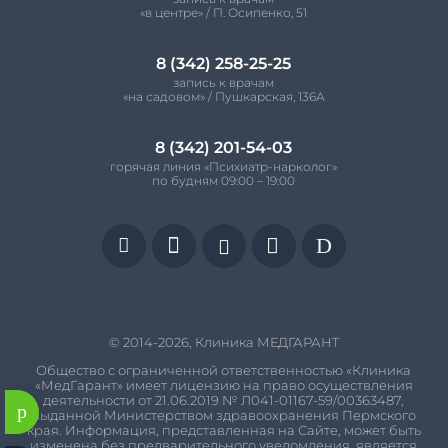
«в центре» / П. Осипенко, 51
8 (342) 258-25-25
запись к врачам
«на садовом» / Пушкарская, 136А
8 (342) 201-54-03
горячая линия «Психиатр-нарколог»
по будням 09:00 – 19:00


D


© 2014-2026, Клиника МЕДГАРАНТ
Общество с ограниченной ответственностью «Клиника
«МедГарант» имеет лицензию на право осуществления
деятельности от
21.06.2019
№
Л041-01167-59/00363487
,
выданной Министерством здравоохранения Пермского
края. Информация, представленная на Сайте, может быть
изменена без предварительного уведомления, является