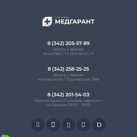
8 (342) 205-57-89
запись к врачам
«в центре» / П. Осипенко, 51
8 (342) 258-25-25
запись к врачам
«на садовом» / Пушкарская, 136А
8 (342) 201-54-03
горячая линия «Психиатр-нарколог»
по будням 09:00 – 19:00


D

