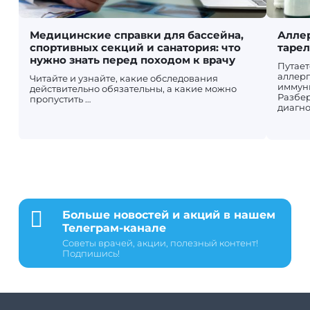
Медицинские справки для бассейна,
Аллер
спортивных секций и санатория: что
таре
нужно знать перед походом к врачу
Путает
аллерг
Читайте и узнайте, какие обследования
иммун
действительно обязательны, а какие можно
Разбер
пропустить …
диагно

Больше новостей и акций в нашем
Телеграм-канале
Советы врачей, акции, полезный контент!
Подпишись!