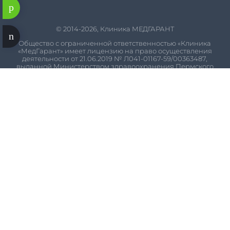
© 2014-2026, Клиника МЕДГАРАНТ
Общество с ограниченной ответственностью «Клиника
«МедГарант» имеет лицензию на право осуществления
деятельности от
21.06.2019
№
Л041-01167-59/00363487
,
выданной Министерством здравоохранения Пермского
края. Информация, представленная на Сайте, может быть
изменена без предварительного уведомления, является
информационным материалом и не заменяет
консультацию врача. Диагнозы и схемы лечения
назначаются только квалифицированными
специалистами на очном приеме. Запрещается
копирование, распространение (в том числе путем
копирования на другие сайты и ресурсы в Интернете)
или любое иное использование информации и объектов
без предварительного согласия правообладателя.
Некоторые изображения и видео на сайте созданы в
сервисе
Freepik
. Сайт использует
куки-файлы
с целью
персонализации сервисов и повышения удобства
пользования веб-сайтом. Если Вы не хотите, чтобы Ваши
пользовательские данные
обрабатывались, пожалуйста,
ограничьте их использование в своём браузере.
Оставаясь на сайте, вы подтверждаете своё согласие с
использованием куки-файлов (cookie) и политикой
конфиденциальности.