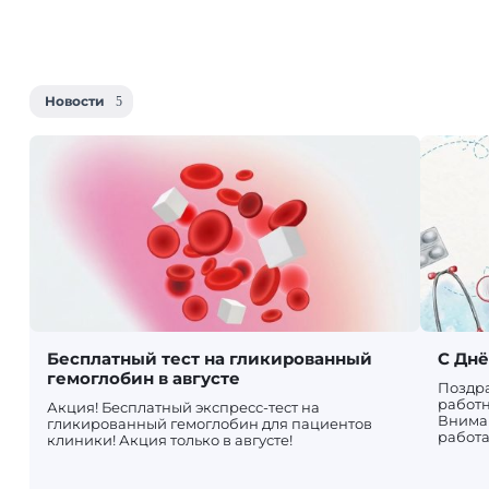
Новости
Бесплатный тест на гликированный
С Дн
гемоглобин в августе
Поздр
работн
Акция! Бесплатный экспресс-тест на
Вниман
гликированный гемоглобин для пациентов
работа
клиники! Акция только в августе!