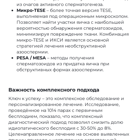
из очагов активного сперматогенеза.
Микро-TESE
– более точная версия TESE,
выполняемая под операционным микроскопом.
Позволяет найти участки яичка с наибольшей
вероятностью обнаружения сперматозоидов,
минимизируя повреждение ткани. Комбинация
микро-TESE и ИКСИ является основной
стратегией лечения необструктивной
азооспермии.
PESA / MESA
– методы получения
сперматозоидов из придатка яичка при
обструктивных формах азооспермии.
Важность комплексного подхода
Ключ к успеху – это комплексное обследование и
персонализированное лечение. Исследование,
проведённое на 1014 парах с первичным
бесплодием, показало, что комплексный
диагностический подход позволил снизить долю
идиопатического бесплодия с 30-50% до 8%.
Целенаправленное лечение на основе выявленных
причин привело к наступлению естественной