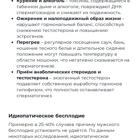
Курение и алкоголь
– токсины, содержащиеся в
табачном дыме и алкоголе, повреждают ДНК
сперматозоидов и снижают их подвижность.
Ожирение и малоподвижный образ жизни
–
нарушают гормональный баланс, способствуя
снижению тестостерона и повышению
эстрогенов.
Перегрев
– регулярное посещение саун, бань,
ношение тесного белья и длительное сидячее
положение могут повышать температуру в
области мошонки, что негативно сказывается на
сперматогенезе.
Приём анаболических стероидов и
тестостерона
– экзогенный тестостерон
подавляет собственную выработку гормонов
гипофизом, что полностью останавливает
сперматогенез.
Идиопатическое бесплодие
Примерно в 25-40% случаев причину мужского
бесплодия установить не удаётся. По данным
некоторых исследований, идиопатическое