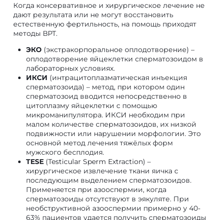
Когда консервативное и хирургическое лечение не
дают результата или не могут восстановить
естественную фертильность, на помощь приходят
методы ВРТ.
ЭКО
(экстракорпоральное оплодотворение) –
оплодотворение яйцеклетки сперматозоидом в
лабораторных условиях.
ИКСИ
(интрацитоплазматическая инъекция
сперматозоида) – метод, при котором один
сперматозоид вводится непосредственно в
цитоплазму яйцеклетки с помощью
микроманипулятора. ИКСИ необходим при
малом количестве сперматозоидов, их низкой
подвижности или нарушении морфологии. Это
основной метод лечения тяжёлых форм
мужского бесплодия.
TESE
(Testicular Sperm Extraction) –
хирургическое извлечение ткани яичка с
последующим выделением сперматозоидов.
Применяется при азооспермии, когда
сперматозоиды отсутствуют в эякуляте. При
необструктивной азооспермии примерно у 40-
63% пациентов удается получить сперматозоиды