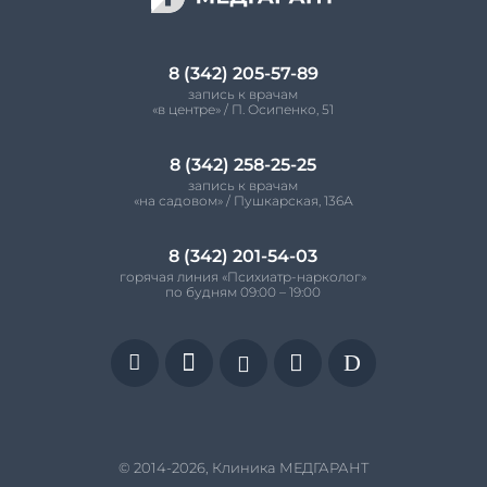
8 (342) 205-57-89
запись к врачам
«в центре» / П. Осипенко, 51
8 (342) 258-25-25
запись к врачам
«на садовом» / Пушкарская, 136А
8 (342) 201-54-03
горячая линия «Психиатр-нарколог»
по будням 09:00 – 19:00


D


© 2014-2026, Клиника МЕДГАРАНТ