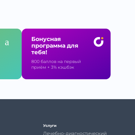
Бонусная
программа для
тебя!
800 баллов на первый
приём
+ 3% кэшбэк
Услуги
Лечебно-диагностический