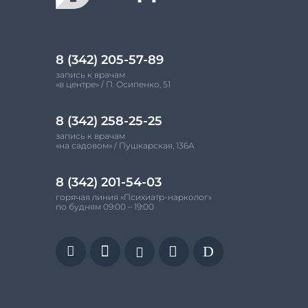
8 (342) 205-57-89
запись к врачам
«в центре» / П. Осипенко, 51
8 (342) 258-25-25
запись к врачам
«на садовом» / Пушкарская, 136А
8 (342) 201-54-03
горячая линия «Психиатр-нарколог»
по будням 09:00 – 19:00


D

