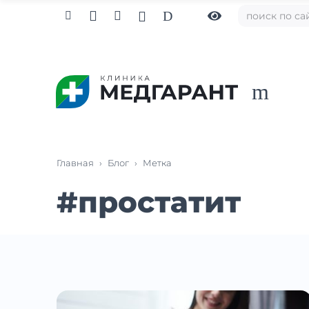

D



m
Главная
›
Блог
›
Метка
#
простатит