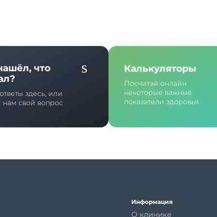
нашёл, что
Калькуляторы
ал?
Посчитай онлайн
некоторые важные
ответы здесь, или
показатели здоровья
й нам свой вопрос
Информация
О клинике