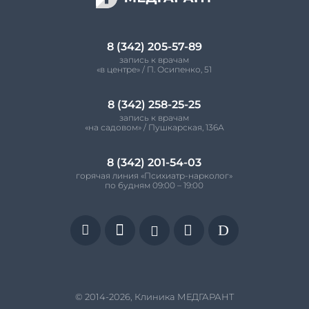
8 (342) 205-57-89
запись к врачам
«в центре» / П. Осипенко, 51
8 (342) 258-25-25
запись к врачам
«на садовом» / Пушкарская, 136А
8 (342) 201-54-03
горячая линия «Психиатр-нарколог»
по будням 09:00 – 19:00


D


© 2014-2026, Клиника МЕДГАРАНТ