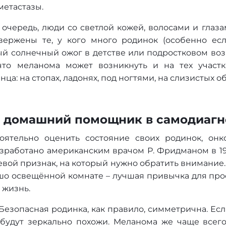
метастазы.
 очередь, люди со светлой кожей, волосами и глаза
вержены те, у кого много родинок (особенно есл
й солнечный ожог в детстве или подростковом возра
что меланома может возникнуть и на тех участк
а: на стопах, ладонях, под ногтями, на слизистых о
ш домашний помощник в самодиагн
ятельно оценить состояние своих родинок, онк
зработано американским врачом Р. Фридманом в 1985
евой признак, на который нужно обратить внимание.
шо освещённой комнате – лучшая привычка для про
 жизнь.
 Безопасная родинка, как правило, симметрична. Е
будут зеркально похожи. Меланома же чаще всег