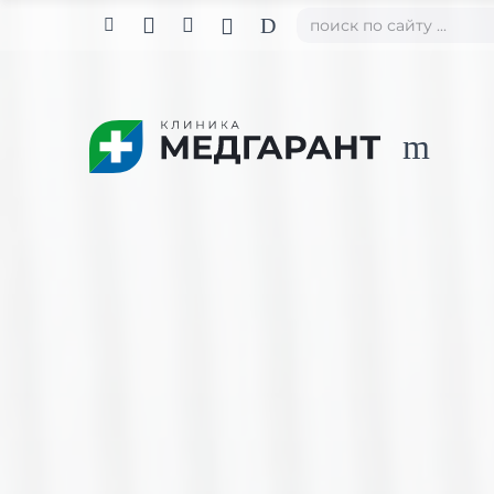

D



m