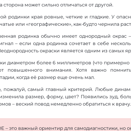
а сторона может сильно отличаться от другой.
ной родинки края ровные, четкие и гладкие. У опа
чатые или «географические», как-будто чернила раст
венная родинка обычно имеет однородный окрас –
игнал – если одна родинка сочетает в себе нескол
Неоднородность окраски является одним из самых я
нки диаметром более 6 миллиметров (что примерно 
ют повышенного внимания. Хотя важно помнит
тадии, когда её размер еще очень мал.
то, пожалуй, самый главный критерий. Любые дина
изменила размер, форму, цвет? Появились зуд, боль
мов – веский повод немедленно обратиться к врачу.
E – это важный ориентир для самодиагностики, но о