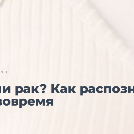
ет
›
и рак? Как распоз
вовремя