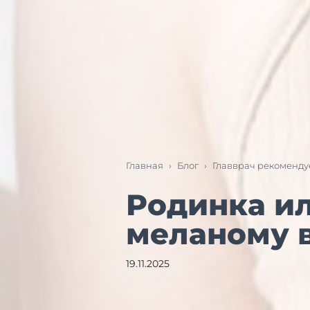
Главная
›
Блог
›
Главврач рекоменду
Родинка ил
меланому 
19.11.2025