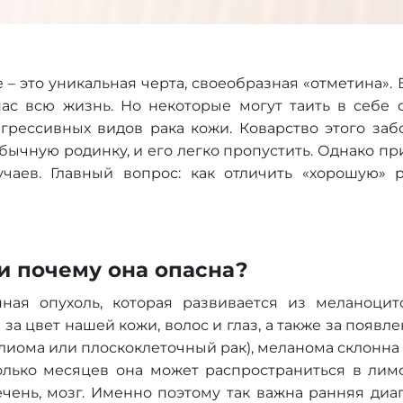
 – это уникальная черта, своеобразная «отметина».
с всю жизнь. Но некоторые могут таить в себе с
грессивных видов рака кожи. Коварство этого забо
обычную родинку, и его легко пропустить. Однако 
чаев. Главный вопрос: как отличить «хорошую» р
и почему она опасна?
нная опухоль, которая развивается из меланоцит
а цвет нашей кожи, волос и глаз, а также за появлен
алиома или плоскоклеточный рак), меланома склонн
колько месяцев она может распространиться в лим
ечень, мозг. Именно поэтому так важна ранняя диаг