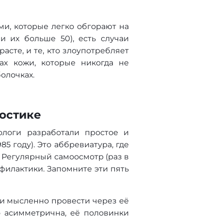
ми, которые легко обгорают на
и их больше 50), есть случаи
сте, и те, кто злоупотребляет
ах кожи, которые никогда не
болочках.
остике
ологи разработали простое и
 году). Это аббревиатура, где
 Регулярный самоосмотр (раз в
филактики. Запомните эти пять
сли мысленно провести через её
о асимметрична, её половинки