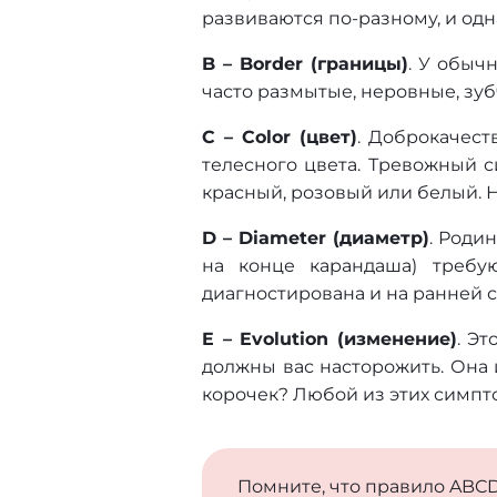
развиваются по-разному, и одн
B – Border (границы)
. У обыч
часто размытые, неровные, зуб
C – Color (цвет)
. Доброкачест
телесного цвета. Тревожный с
красный, розовый или белый. 
D – Diameter (диаметр)
. Роди
на конце карандаша) требу
диагностирована и на ранней с
E – Evolution (изменение)
. Э
должны вас насторожить. Она 
корочек? Любой из этих симпто
Помните, что правило ABCD