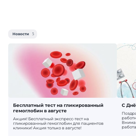
Новости
Бесплатный тест на гликированный
С Дн
гемоглобин в августе
Поздр
работн
Акция! Бесплатный экспресс-тест на
Вниман
гликированный гемоглобин для пациентов
работа
клиники! Акция только в августе!