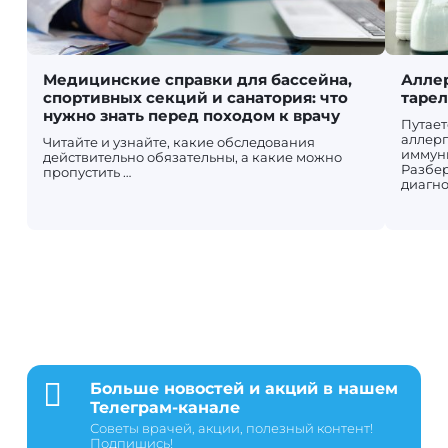
Медицинские справки для бассейна,
Аллер
спортивных секций и санатория: что
таре
нужно знать перед походом к врачу
Путает
аллерг
Читайте и узнайте, какие обследования
иммун
действительно обязательны, а какие можно
Разбер
пропустить …
диагно

Больше новостей и акций в нашем
Телеграм-канале
Советы врачей, акции, полезный контент!
Подпишись!