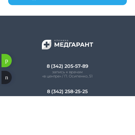
8 (342) 205-57-89
запись к врачам
«в центре» / П. Осипенко, 51
8 (342) 258-25-25
запись к врачам
«на садовом» / Пушкарская, 136А
8 (342) 201-54-03
горячая линия «Психиатр-нарколог»
по будням 09:00 – 19:00