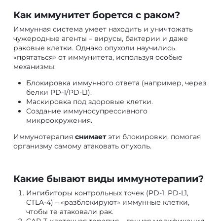
Как иммунитет борется с раком?
Иммунная система умеет находить и уничтожать
чужеродные агенты – вирусы, бактерии и даже
раковые клетки. Однако опухоли научились
«прятаться» от иммунитета, используя особые
механизмы:
Блокировка иммунного ответа (например, через
белки PD-1/PD-L1).
Маскировка под здоровые клетки.
Создание иммуносупрессивного
микроокружения.
Иммунотерапия
снимает
эти блокировки, помогая
организму самому атаковать опухоль.
Какие бывают виды иммунотерапии?
Ингибиторы контрольных точек (PD-1, PD-L1,
CTLA-4) – «разблокируют» иммунные клетки,
чтобы те атаковали рак.
CAR-T-клеточная терапия – генная модификация