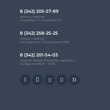
8 (342) 205-57-89
запись к врачам
«в центре» / П. Осипенко, 51
8 (342) 258-25-25
запись к врачам
«на садовом» / Пушкарская, 136А
8 (342) 201-54-03
горячая линия «Психиатр-нарколог»
по будням 09:00 – 19:00


D

