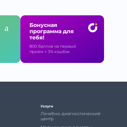
Бонусная
программа для
тебя!
800 баллов на первый
приём
+ 3% кэшбэк
Услуги
Лечебно-диагностический
центр