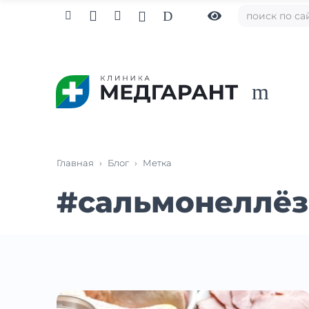

D



m
Главная
›
Блог
›
Метка
#
сальмонеллёз