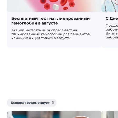
Бесплатный тест на гликированный
С Дн
гемоглобин в августе
Поздр
работн
Акция! Бесплатный экспресс-тест на
Вниман
гликированный гемоглобин для пациентов
работа
клиники! Акция только в августе!
Главврач рекомендует