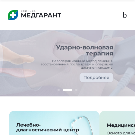
b
Лечебно-
Медицинс
диагностический центр
Осмотр для у