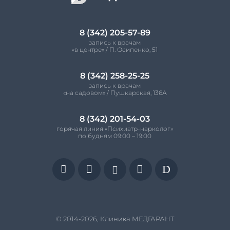
8 (342) 205-57-89
запись к врачам
«в центре» / П. Осипенко, 51
8 (342) 258-25-25
запись к врачам
«на садовом» / Пушкарская, 136А
8 (342) 201-54-03
горячая линия «Психиатр-нарколог»
по будням 09:00 – 19:00


D


© 2014-2026, Клиника МЕДГАРАНТ