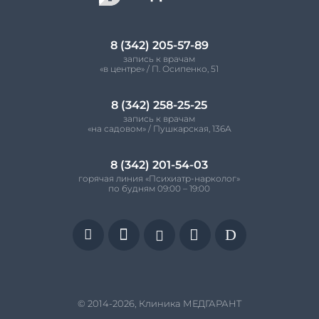
8 (342) 205-57-89
запись к врачам
«в центре» / П. Осипенко, 51
8 (342) 258-25-25
запись к врачам
«на садовом» / Пушкарская, 136А
8 (342) 201-54-03
горячая линия «Психиатр-нарколог»
по будням 09:00 – 19:00


D


© 2014-2026, Клиника МЕДГАРАНТ