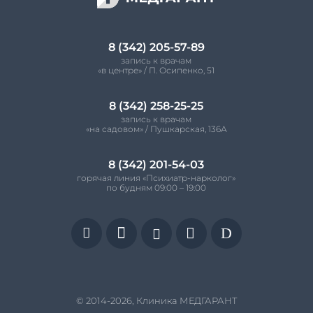
8 (342) 205-57-89
запись к врачам
«в центре» / П. Осипенко, 51
8 (342) 258-25-25
запись к врачам
«на садовом» / Пушкарская, 136А
8 (342) 201-54-03
горячая линия «Психиатр-нарколог»
по будням 09:00 – 19:00


D


© 2014-2026, Клиника МЕДГАРАНТ