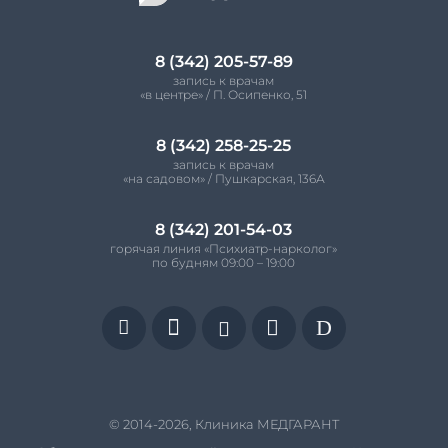
8 (342) 205-57-89
запись к врачам
«в центре» / П. Осипенко, 51
8 (342) 258-25-25
запись к врачам
«на садовом» / Пушкарская, 136А
8 (342) 201-54-03
горячая линия «Психиатр-нарколог»
по будням 09:00 – 19:00


D


© 2014-2026, Клиника МЕДГАРАНТ