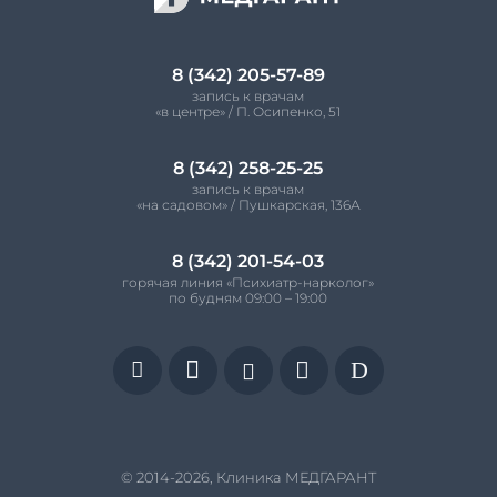
8 (342) 205-57-89
запись к врачам
«в центре» / П. Осипенко, 51
8 (342) 258-25-25
запись к врачам
«на садовом» / Пушкарская, 136А
8 (342) 201-54-03
горячая линия «Психиатр-нарколог»
по будням 09:00 – 19:00


D


© 2014-2026, Клиника МЕДГАРАНТ