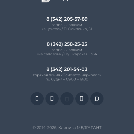
8 (342) 205-57-89
запись к врачам
«в центре» / П. Осипенко, 51
8 (342) 258-25-25
запись к врачам
«на садовом» / Пушкарская, 136А
8 (342) 201-54-03
горячая линия «Психиатр-нарколог»
по будням 09:00 – 19:00


D


© 2014-2026, Клиника МЕДГАРАНТ