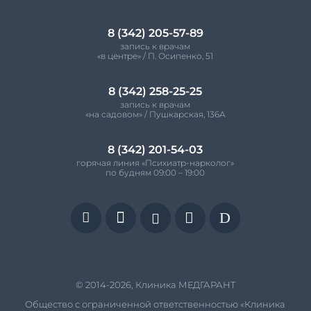
8 (342) 205-57-89
запись к врачам
«в центре» / П. Осипенко, 51
8 (342) 258-25-25
запись к врачам
«на садовом» / Пушкарская, 136А
8 (342) 201-54-03
горячая линия «Психиатр-нарколог»
по будням 09:00 – 19:00


D


© 2014-2026, Клиника МЕДГАРАНТ
Общество с ограниченной ответственностью «Клиника