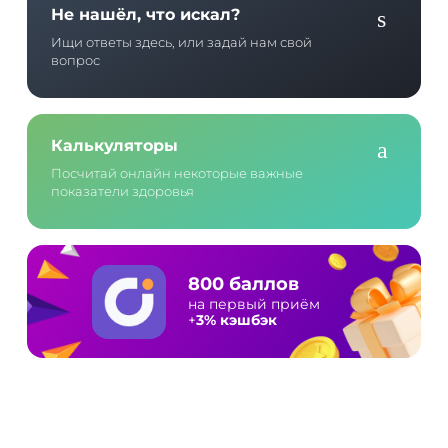
Не нашёл, что искал?
Ищи ответы здесь, или задай нам свой
вопрос
Калькуляторы
Посчитай онлайн некоторые важные
показатели здоровья
800 баллов
на первый приём
+
3% кэшбэк