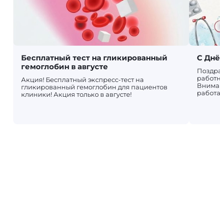
Бесплатный тест на гликированный
С Дн
гемоглобин в августе
Поздр
работн
Акция! Бесплатный экспресс-тест на
Вниман
гликированный гемоглобин для пациентов
работа
клиники! Акция только в августе!