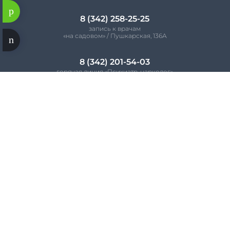
8 (342) 258-25-25
запись к врачам
«на садовом» / Пушкарская, 136А
8 (342) 201-54-03
горячая линия «Психиатр-нарколог»
по будням 09:00 – 19:00


D


© 2014-2026, Клиника МЕДГАРАНТ
Общество с ограниченной ответственностью «Клиника
«МедГарант» имеет лицензию на право осуществления
деятельности от
21.06.2019
№
Л041-01167-59/00363487
,
выданной Министерством здравоохранения Пермского
края. Информация, представленная на Сайте, может быть
изменена без предварительного уведомления, является
информационным материалом и не заменяет
консультацию врача. Диагнозы и схемы лечения